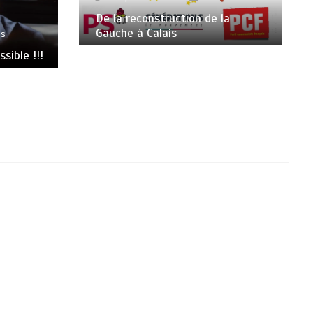
De la reconstruction de la
Gauche à Calais
es
sible !!!