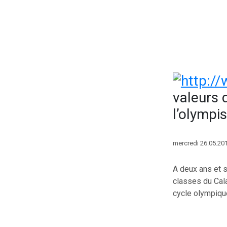
valeurs 
l’olympi
mercredi 26.05.201
A deux ans et 
classes du Cala
cycle olympique