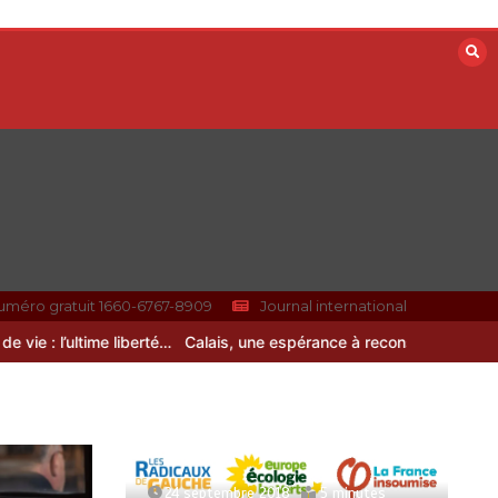
uméro gratuit 1660-6767-8909
Journal international
 : l’ultime liberté…
Calais, une espérance à reconstruire
24 septembre 2018
5 minutes