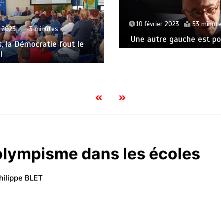
10 février 2023
53 minut
t 2023
3 minutes
Une autre gauche est pos
s, la Démocratie fout le
!
’olympisme dans les écoles
hilippe BLET