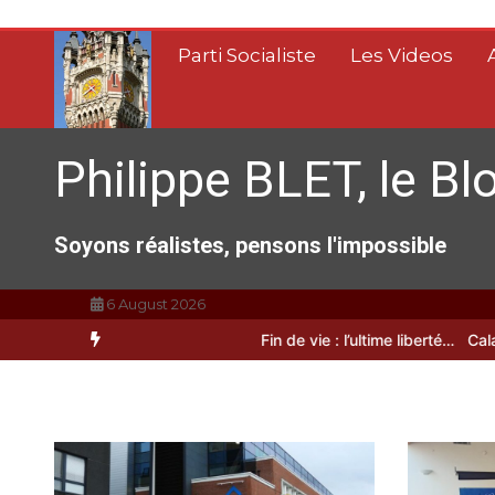
Aller
au
Parti Socialiste
Les Videos
contenu
Philippe BLET, le Bl
Soyons réalistes, pensons l'impossible
6 August 2026
A Calais, C’est une raclée !!!
Fin de vie : l’ultime liberté…
Calais, u