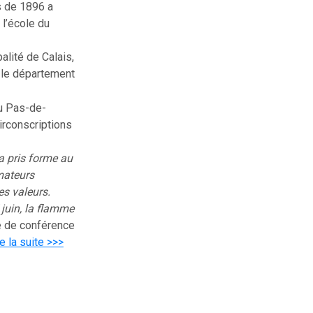
s de 1896 a
 l’école du
alité de Calais,
, le département
du Pas-de-
irconscriptions
 a pris forme au
mateurs
es valeurs.
 juin, la flamme
e de conférence
re la suite >>>