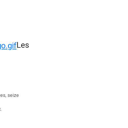
Les
es, seize
.