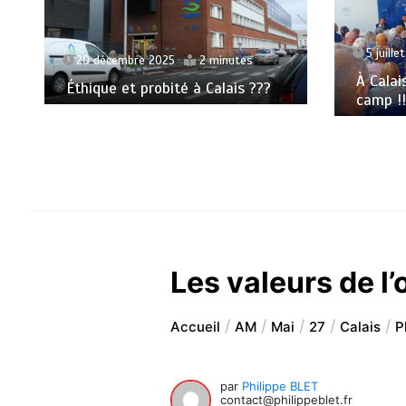
5 juille
20 décembre 2025
2 minutes
À Calai
Éthique et probité à Calais ???
camp !!
Les valeurs de l
Accueil
AM
Mai
27
Calais
P
par
Philippe BLET
contact@philippeblet.fr