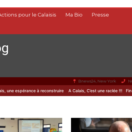
Actions pour le Calaisis
Ma Bio
Presse
og
Bnews24, New York
N
ne espérance à reconstruire
A Calais, C’est une raclée !!!
Fin de vie