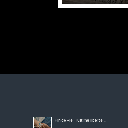
Situation m
Fin
par
Philippe
par
Philippe BL
Fin de vie : l’ultime liberté…