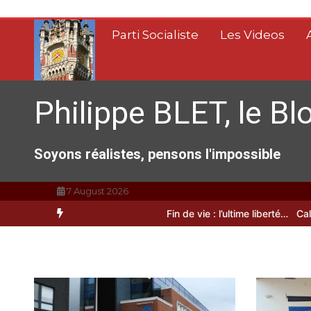
Aller
au
Parti Socialiste
Les Videos
contenu
Philippe BLET, le Bl
Soyons réalistes, pensons l'impossible
7 August 2026
A Calais, C’est une raclée !!!
Fin de vie : l’ultime liberté…
Calais, un