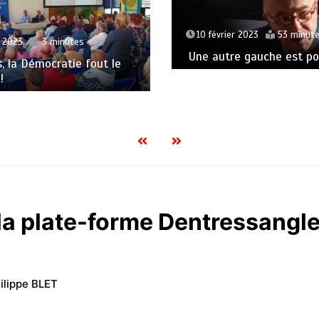
10 février 2023
53 minut
t 2023
3 minutes
Une autre gauche est pos
s, la Démocratie fout le
!
la plate-forme Dentressangle
ilippe BLET