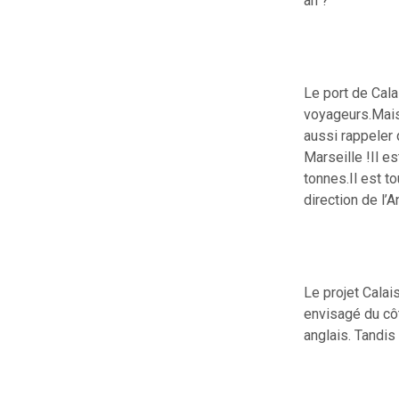
an ?
Le port de Cala
voyageurs.Mais 
aussi rappeler 
Marseille !Il e
tonnes.Il est t
direction de l’A
Le projet Calai
envisagé du cô
anglais. Tandis