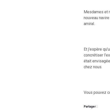
Mesdames et me
nouveau navire
amiral.
Et j’espère qu’
concrétiser l’e
était envisagée
chez nous.
Vous pouvez co
Partager :