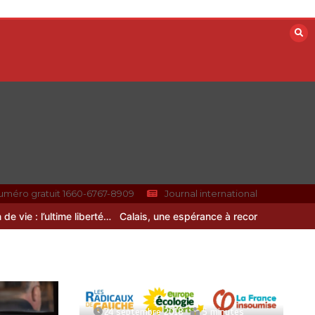
uméro gratuit 1660-6767-8909
Journal international
: l’ultime liberté…
Calais, une espérance à reconstruire
24 septembre 2018
5 minutes