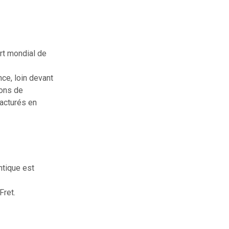
rt mondial de
ce, loin devant
ions de
facturés en
ntique est
Fret.