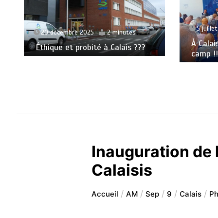
5 juille
20 décembre 2025
2 minutes
À Calai
Éthique et probité à Calais ???
camp !!
Inauguration de 
Calaisis
Accueil
AM
Sep
9
Calais
Ph