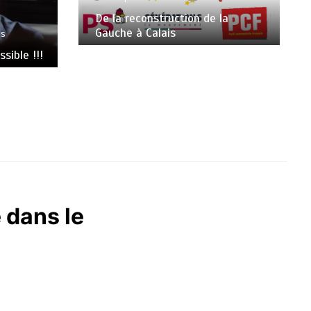
De la reconstruction de la
Gauche à Calais
es
sible !!!
 dans le