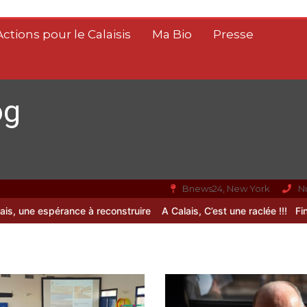
Actions pour le Calaisis
Ma Bio
Presse
og
Bnews24, New York
N
e espérance à reconstruire
A Calais, C’est une raclée !!!
Fin de vie 