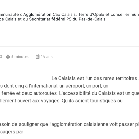
ommunauté d'Agglomération Cap Calaisis, Terre d'Opale et conseiller mun
de Calais et du Secrétariat fédéral PS du Pas-de-Calais
0
3 minutes
15 ans
Le Calaisis est l’un des rares territoires à
 dont cinq à l’international: un aéroport, un port, un
e ferrée et deux autoroutes. L’accessibilité du Calaisis est uniqu
rellement ouvert aux voyages. Qu’ils soient touristiques ou
esoin de souligner que l’agglomération calaisienne voit passer p
ssagers par