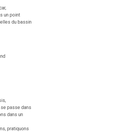
car,
s un point
celles du bassin
and
is,
i se passe dans
ons dans un
ns, pratiquons