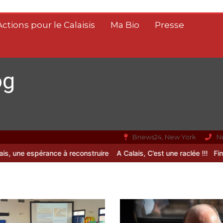
Actions pour le Calaisis
Ma Bio
Presse
og
Bnews24, New York
N
ne espérance à reconstruire
A Calais, C’est une raclée !!!
Fin de vie