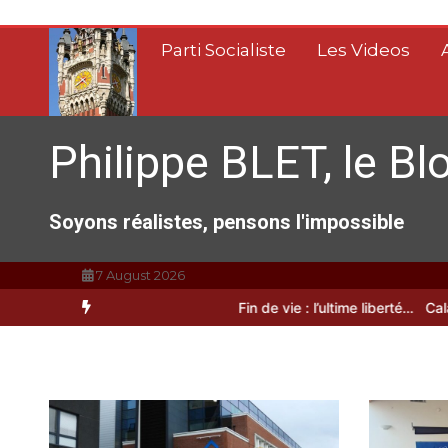
Aller
au
Parti Socialiste
Les Videos
contenu
Philippe BLET, le Bl
Soyons réalistes, pensons l'impossible
7 August 2026
A Calais, C’est une raclée !!!
Fin de vie : l’ultime liberté…
Calais, u