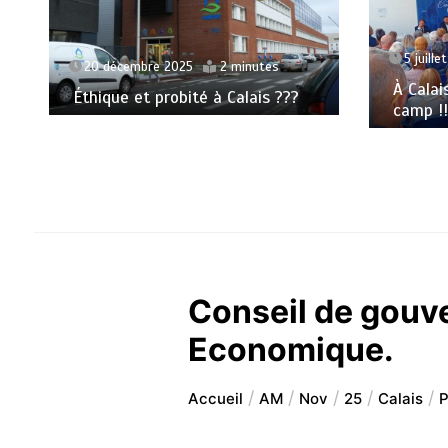
5 juille
20 décembre 2025
2 minutes
À Calai
Éthique et probité à Calais ???
camp !!
Conseil de gouv
Economique.
Accueil
AM
Nov
25
Calais
P