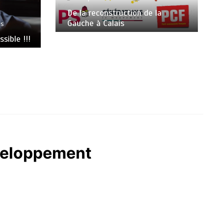
De la reconstruction de la
Gauche à Calais
es
sible !!!
éveloppement