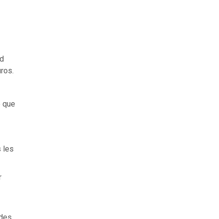
nd
uros.
o que
 les
r
 des