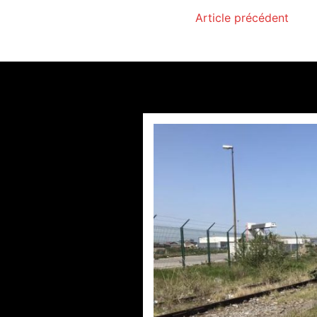
Article précédent
Accè
par
Philipp