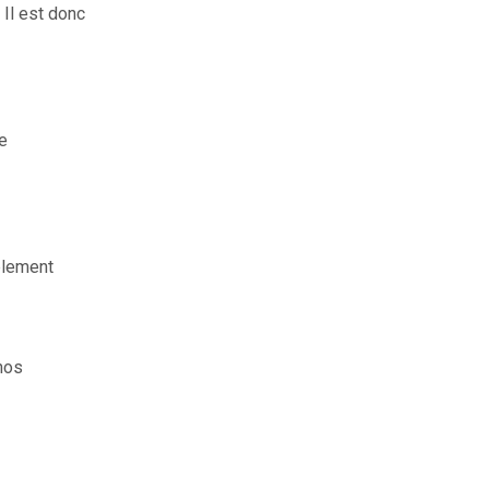
 Il est donc
e
mplement
nos