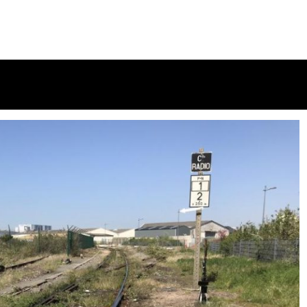
s au bus et tri sélectif !!!
e BLET
16 avril 2024
2 minutes
2 ans