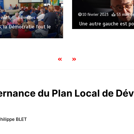
10 février 2023
53 minut
t 2023
3 minutes
Une autre gauche est pos
s, la Démocratie fout le
!
ernance du Plan Local de D
hilippe BLET