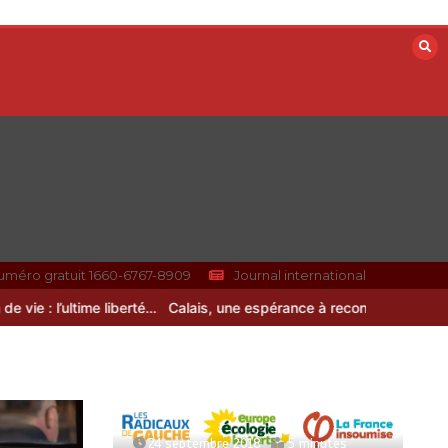
uméro gratuit 1660-6767-8909
Journal international
 : l’ultime liberté…
Calais, une espérance à reconstruire
24 septembre 2018
5 minutes