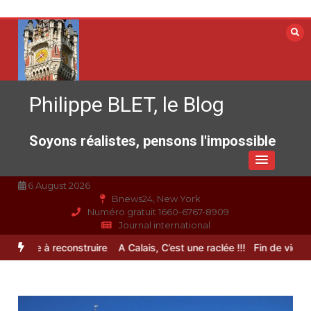
Aller
au
contenu
Philippe BLET, le Blog
Soyons réalistes, pensons l'impossible
6 August 2026
Bnews24, New York
Numéro gratuit 1660-6767-8909
Journal international
pérance à reconstruire
A Calais, C’est une raclée !!!
Fin de vie : l’u