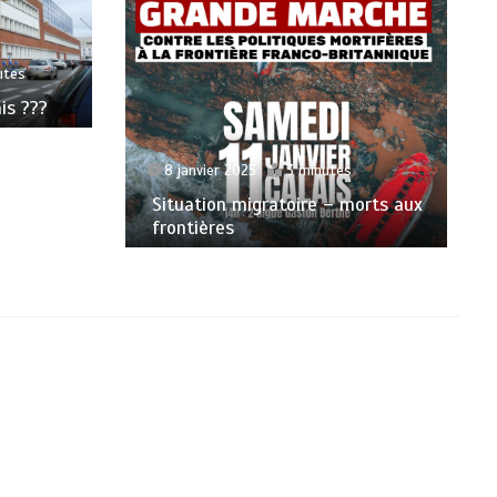
utes
is ???
8 janvier 2025
3 minutes
Situation migratoire – morts aux
frontières