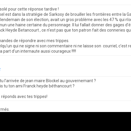
solé pour cette réponse tardive !
el est dans la stratégie de Sarkosy de brouiller les frontières entre la G
lendemain de son élection, avait un gros problème avec les 47 % qui n’ont
n une haine certaine du personnage. Il lui fallait donner des gages d’éq
k Heyde Betancourt , ce n’est pas que ton patron fait des conneries qu
mandes de répondre avec mes trippes.
elqu’un qui ne signe ni son commentaire ni ne laisse son courriel, c’est
 part d’un internaute aussi courageux !!!!!
2
u l’arrivée de jean maire Blockel au gouvernemant ?
 tu ton ami Franck heyde béthancourt ?
 réponds avec tes trippes!
rmés.