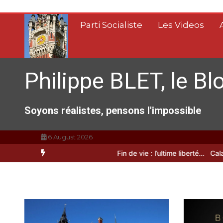
Aller
au
Parti Socialiste
Les Videos
contenu
Philippe BLET, le Bl
Soyons réalistes, pensons l'impossible
6 August 2026
A Calais, C’est une raclée !!!
Fin de vie : l’ultime liberté…
Calais, un