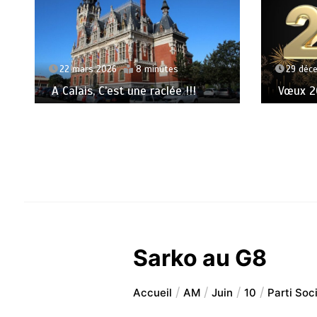
22 mars 2026
8 minutes
29 déc
A Calais, C’est une raclée !!!
Vœux 20
Sarko au G8
Accueil
AM
Juin
10
Parti Soci