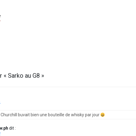
e
r «
Sarko au G8
»
4
 Churchill buvait bien une bouteille de whisky par jour
w.ph
dit :
2