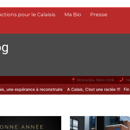
Actions pour le Calaisis
Ma Bio
Presse
og
Bnews24, New York
N
e espérance à reconstruire
A Calais, C’est une raclée !!!
Fin de vie 