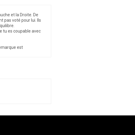
auche et la Droite. De
 pas voté pour lui. Ils
uilibre.
e tu es coupable avec
 remarque est