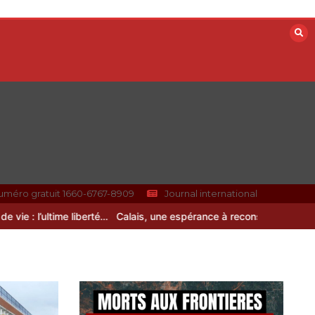
uméro gratuit 1660-6767-8909
Journal international
: l’ultime liberté…
Calais, une espérance à reconstruire