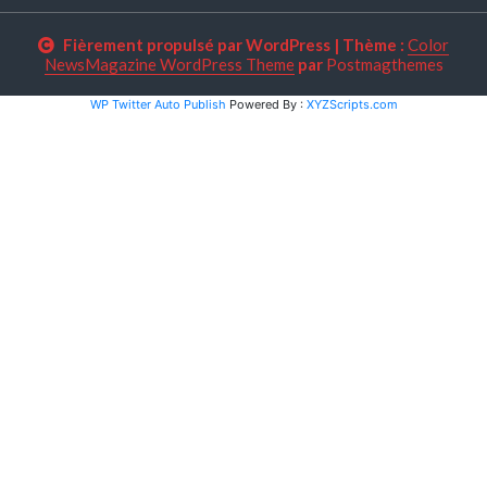
Fièrement propulsé par WordPress
|
Thème :
Color
NewsMagazine WordPress Theme
par
Postmagthemes
WP Twitter Auto Publish
Powered By :
XYZScripts.com