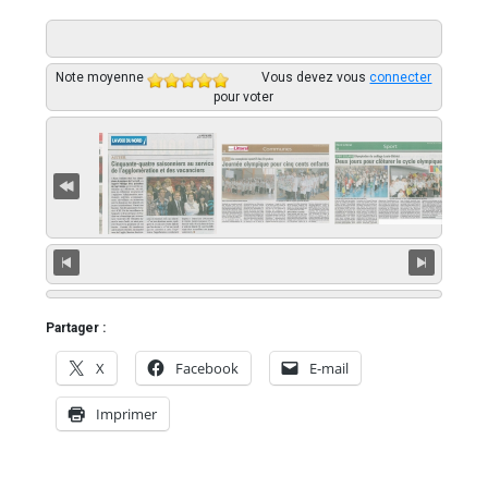
Note moyenne
Vous devez vous
connecter
pour voter
Partager :
Vœux 2026, la tradition a du bon
X
Facebook
E-mail
3 minutes
Imprimer