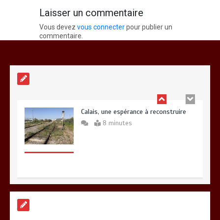
Laisser un commentaire
Vous devez
vous connecter
pour publier un
Fin de vie : l’ultime liberté…
commentaire.
3 minutes
Calais, une espérance à reconstruire
8 minutes
A Calais, C’est une raclée !!!
8 minutes