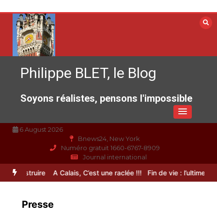
Aller
au
contenu
Philippe BLET, le Blog
Soyons réalistes, pensons l'impossible
6 August 2026
Bnews24, New York
Numéro gratuit 1660-6767-8909
Journal international
construire
A Calais, C’est une raclée !!!
Fin de vie : l’ultime liberté…
Presse