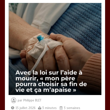
Vœux 2026, la tradition a du bon
3 minutes
Fin de vie : l’ultime liberté…
3 minutes
par
Philippe BLET
15 juillet 2026
3 minutes
3 semaines