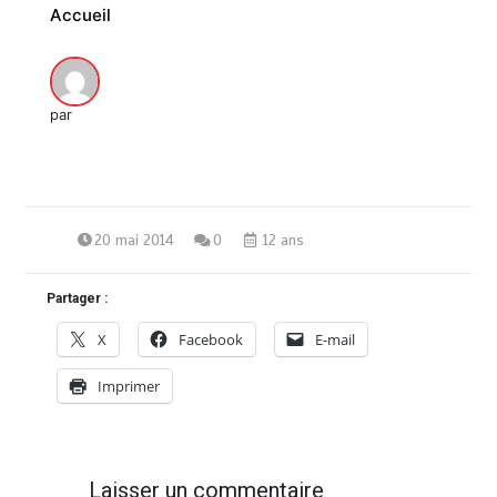
Accueil
par
20 mai 2014
0
12 ans
Partager :
Vœux 2026, la tradition a du bon
X
Facebook
E-mail
3 minutes
Imprimer
Laisser un commentaire