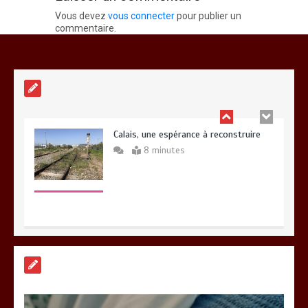
Vous devez
vous connecter
pour publier un
Fin de vie : l’ultime liberté…
commentaire.
3 minutes
Calais, une espérance à reconstruire
8 minutes
A Calais, C’est une raclée !!!
8 minutes