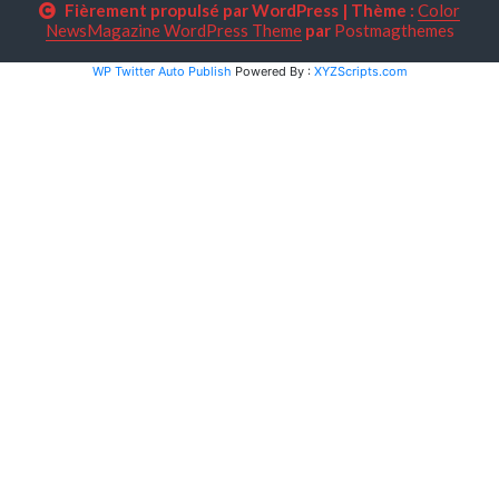
Fièrement propulsé par WordPress
|
Thème :
Color
NewsMagazine WordPress Theme
par
Postmagthemes
WP Twitter Auto Publish
Powered By :
XYZScripts.com