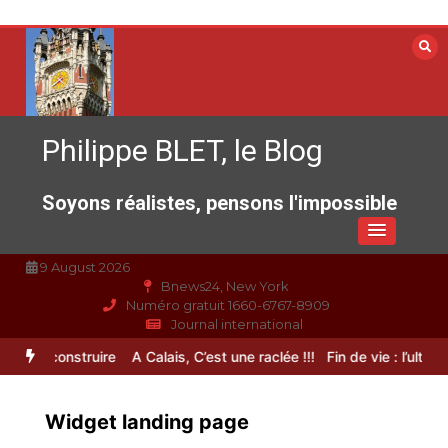
Aller
au
contenu
Philippe BLET, le Blog
Soyons réalistes, pensons l'impossible
9 August 2026
Bnews24, New York
Numéro gratuit 1660-6767-8909
Journal international
 reconstruire
A Calais, C’est une raclée !!!
Fin de vie : l’ultime libe
Widget landing page