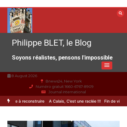
Aller
au
contenu
Philippe BLET, le Blog
Soyons réalistes, pensons l'impossible
8 August 2026
Bnews24, New York
Numéro gratuit 1660-6767-8909
Journal international
pérance à reconstruire
A Calais, C’est une raclée !!!
Fin de vie : l’u