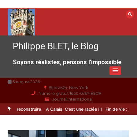
Aller
au
contenu
Philippe BLET, le Blog
Soyons réalistes, pensons l'impossible
6 August 2026
Bnews24, New York
Numéro gratuit 1660-6767-8909
Journal international
nce à reconstruire
A Calais, C’est une raclée !!!
Fin de vie : l’ultim