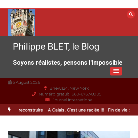
Aller
au
contenu
Philippe BLET, le Blog
Soyons réalistes, pensons l'impossible
6 August 2026
Bnews24, New York
Numéro gratuit 1660-6767-8909
Journal international
nce à reconstruire
A Calais, C’est une raclée !!!
Fin de vie : l’ultim