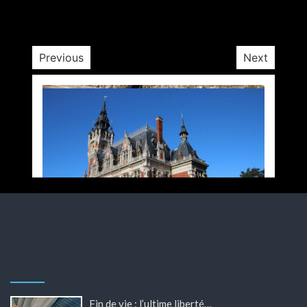
3 minutes
3 semaines
Previous
Next
Fin de vie : l’ultime liberté…