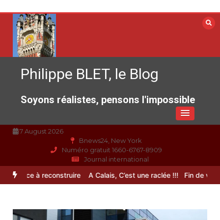
Aller
au
contenu
Philippe BLET, le Blog
Soyons réalistes, pensons l'impossible
7 August 2026
Bnews24, New York
Numéro gratuit 1660-6767-8909
Journal international
spérance à reconstruire
A Calais, C’est une raclée !!!
Fin de vie : l’