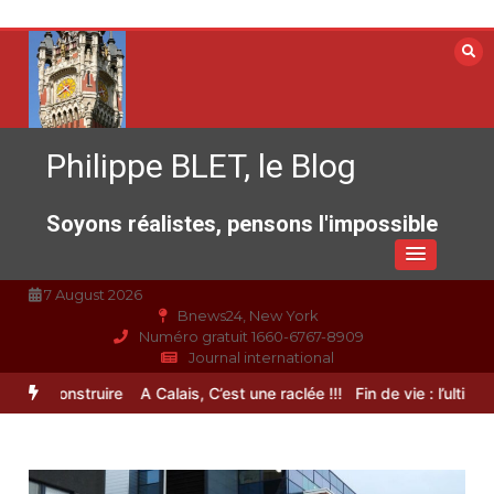
Aller
au
contenu
Philippe BLET, le Blog
Soyons réalistes, pensons l'impossible
7 August 2026
Bnews24, New York
Numéro gratuit 1660-6767-8909
Journal international
 reconstruire
A Calais, C’est une raclée !!!
Fin de vie : l’ultime libe