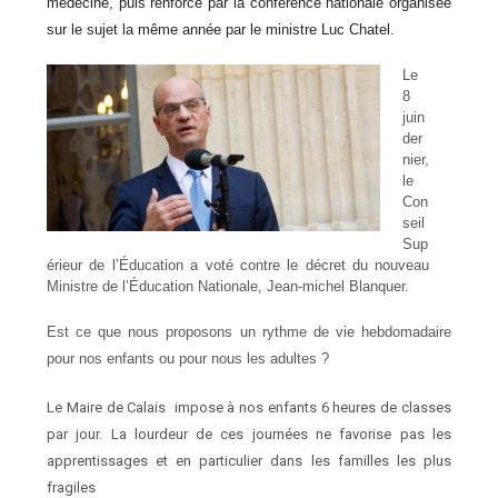
médecine, puis renforcé par la conférence nationale organisée
sur le sujet la même année par le ministre Luc Chatel.
Le
8
juin
der
nier,
le
Con
seil
Sup
érieur de l’Éducation a voté contre le décret du nouveau
Ministre de l’Éducation Nationale, Jean-michel Blanquer.
Est ce que nous proposons un rythme de vie hebdomadaire
pour nos enfants ou pour nous les adultes ?
Le Maire de Calais impose à nos enfants 6 heures de classes
par jour. La lourdeur de ces journées ne favorise pas les
apprentissages et en particulier dans les familles les plus
fragiles