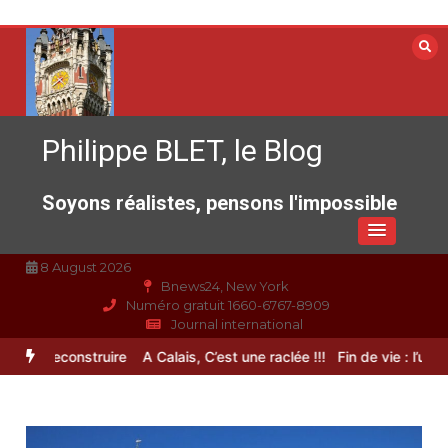
Aller
au
contenu
Philippe BLET, le Blog
Soyons réalistes, pensons l'impossible
8 August 2026
Bnews24, New York
Numéro gratuit 1660-6767-8909
Journal international
 à reconstruire
A Calais, C’est une raclée !!!
Fin de vie : l’ultime li