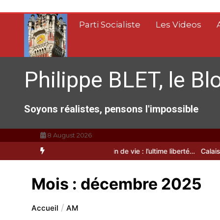
Aller
au
Parti Socialiste
Les Videos
contenu
Philippe BLET, le Bl
Soyons réalistes, pensons l'impossible
8 August 2026
Calais, C’est une raclée !!!
Fin de vie : l’ultime liberté…
Calais, une
Mois :
décembre 2025
Accueil
AM