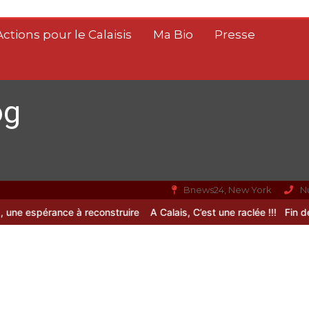
Actions pour le Calaisis
Ma Bio
Presse
og
Bnews24, New York
N
 espérance à reconstruire
A Calais, C’est une raclée !!!
Fin de vie : 