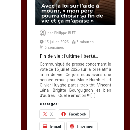
A Calais, C’est une
raclée !!!
8 minutes
par
Philippe BLET
15 juillet 2026
3 minutes
3 semaines
Fin de vie : l’ultime liberté…
Communiqué de presse concernant le
vote ce 15 juillet 2026 sur la loi relatif à
la fin de vie Ce jour nous avons une
pensée émue pour Marie Humbert et
Olivier Huyghe partis trop tôt. Vincent
Léna, Brigitte Bourguignon et bien
d’autres… Quelle émotion !!! […]
Partager :
X
Facebook
E-mail
Imprimer