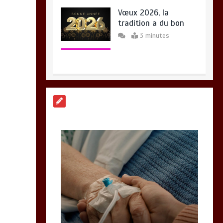
Vœux 2026, la
tradition a du bon
3 minutes
Fin de vie : l’ultime
liberté…
3 minutes
Calais, une espérance
à reconstruire
8 minutes