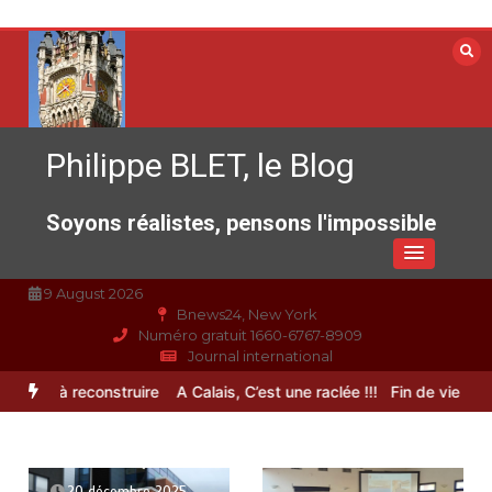
Aller
au
contenu
Philippe BLET, le Blog
Soyons réalistes, pensons l'impossible
9 August 2026
Bnews24, New York
Numéro gratuit 1660-6767-8909
Journal international
rance à reconstruire
A Calais, C’est une raclée !!!
Fin de vie : l’ult