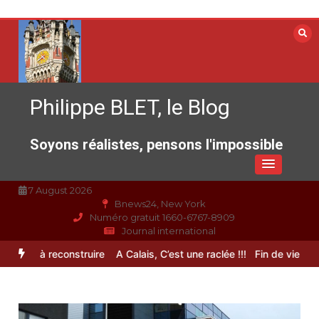
Aller
au
contenu
Philippe BLET, le Blog
Soyons réalistes, pensons l'impossible
7 August 2026
Bnews24, New York
Numéro gratuit 1660-6767-8909
Journal international
rance à reconstruire
A Calais, C’est une raclée !!!
Fin de vie : l’ult