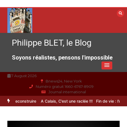
Aller
au
contenu
Philippe BLET, le Blog
Soyons réalistes, pensons l'impossible
7 August 2026
Bnews24, New York
Numéro gratuit 1660-6767-8909
Journal international
e à reconstruire
A Calais, C’est une raclée !!!
Fin de vie : l’ultime l