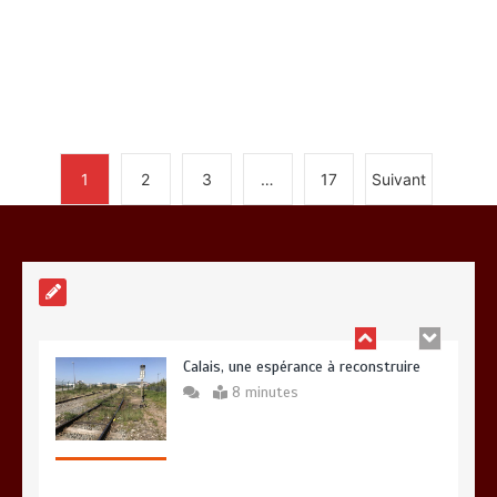
Fin de vie : l’ultime liberté…
3 minutes
1
2
3
…
17
Suivant
Calais, une espérance à reconstruire
8 minutes