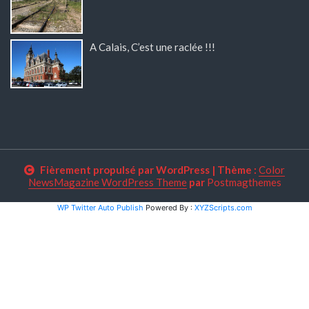
A Calais, C’est une raclée !!!
Fièrement propulsé par WordPress
|
Thème :
Color
NewsMagazine WordPress Theme
par
Postmagthemes
WP Twitter Auto Publish
Powered By :
XYZScripts.com