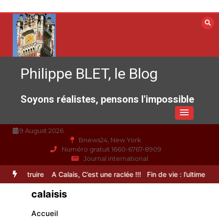
Aller
au
contenu
Philippe BLET, le Blog
Soyons réalistes, pensons l'impossible
9 August 2026
Bnews24, New York
Numéro gratuit 1660-6767-8909
Journal international
truire
A Calais, C’est une raclée !!!
Fin de vie : l’ultime liberté…
Ca
calaisis
Accueil