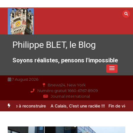
Aller
au
contenu
Philippe BLET, le Blog
Soyons réalistes, pensons l'impossible
7 August 2026
Bnews24, New York
Numéro gratuit 1660-6767-8909
Journal international
pérance à reconstruire
A Calais, C’est une raclée !!!
Fin de vie : l’u