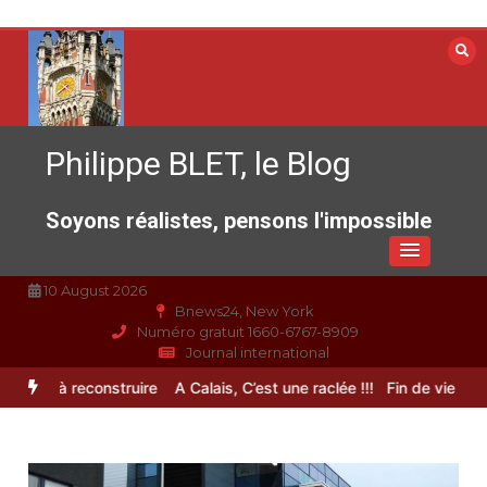
Aller
au
contenu
Philippe BLET, le Blog
Soyons réalistes, pensons l'impossible
10 August 2026
Bnews24, New York
Numéro gratuit 1660-6767-8909
Journal international
rance à reconstruire
A Calais, C’est une raclée !!!
Fin de vie : l’ult