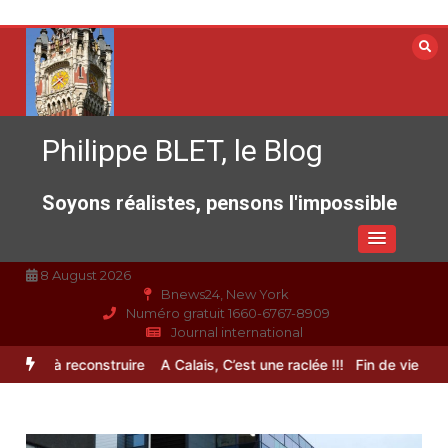
Aller
au
contenu
Philippe BLET, le Blog
Soyons réalistes, pensons l'impossible
8 August 2026
Bnews24, New York
Numéro gratuit 1660-6767-8909
Journal international
rance à reconstruire
A Calais, C’est une raclée !!!
Fin de vie : l’ult