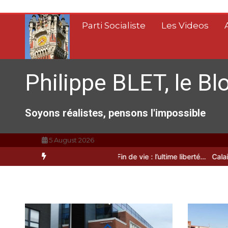
Aller
au
Parti Socialiste
Les Videos
contenu
Philippe BLET, le Bl
Soyons réalistes, pensons l'impossible
5 August 2026
Calais, C’est une raclée !!!
Fin de vie : l’ultime liberté…
Calais, une 