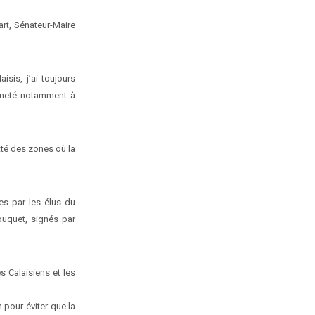
art, Sénateur-Maire
sis, j’ai toujours
ermeté notamment à
té des zones où la
es par les élus du
ouquet, signés par
s Calaisiens et les
n pour éviter que la