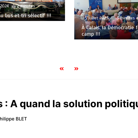
 2024
2 minutes
 bus et tri sélectif !!!
5 juillet 2023
3 minutes
À Calais, la Démocratie f
camp !!!
 : A quand la solution politiq
hilippe BLET