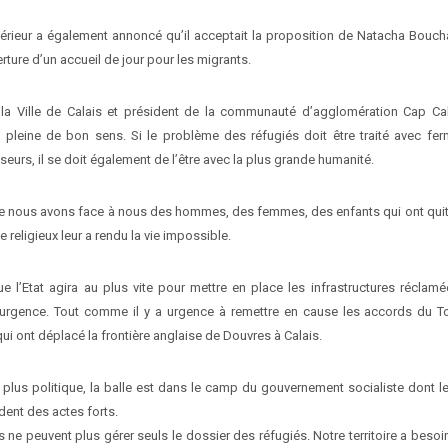
ntérieur a également annoncé qu’il acceptait la proposition de Natacha Bouch
erture d’un accueil de jour pour les migrants.
 la Ville de Calais et président de la communauté d’agglomération Cap Calai
 pleine de bon sens. Si le problème des réfugiés doit être traité avec f
seurs, il se doit également de l’être avec la plus grande humanité.
e nous avons face à nous des hommes, des femmes, des enfants qui ont quit
e religieux leur a rendu la vie impossible.
 l’Etat agira au plus vite pour mettre en place les infrastructures réclamé
 a urgence. Tout comme il y a urgence à remettre en cause les accords du T
ui ont déplacé la frontière anglaise de Douvres à Calais.
lus politique, la balle est dans le camp du gouvernement socialiste dont le
dent des actes forts.
is ne peuvent plus gérer seuls le dossier des réfugiés. Notre territoire a besoi