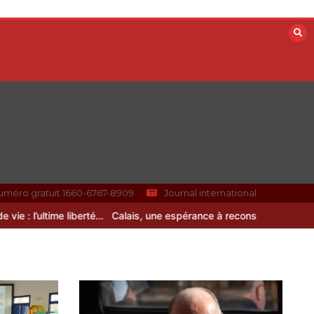
uméro gratuit 1660-6767-8909
Journal international
l’ultime liberté…
Calais, une espérance à reconstruire