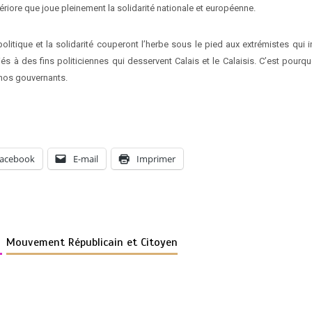
tériore que joue pleinement la solidarité nationale et européenne.
olitique et la solidarité couperont l’herbe sous le pied aux extrémistes qui i
és à des fins politiciennes qui desservent Calais et le Calaisis. C’est pourquo
 nos gouvernants.
acebook
E-mail
Imprimer
s
Mouvement Républicain et Citoyen