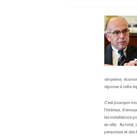
citoyenne, économ
réponse à cette é
C’est pourquoi nou
l’Intérieur, d’env
les installations p
en ville. Au total
personnes et des b