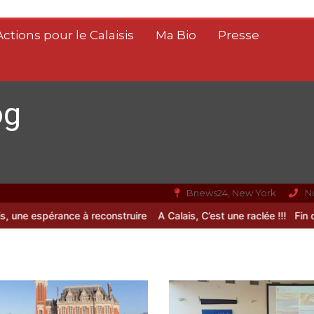
Actions pour le Calaisis
Ma Bio
Presse
og
Bnews24, New York
N
espérance à reconstruire
A Calais, C’est une raclée !!!
Fin de vie : 