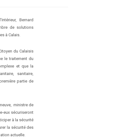
Intérieur, Bernard
mbre de solutions
es à Calais.
itoyen du Calaisis
e le traitement du
omplexe et que la
itaire, sanitaire,
première partie de
eneuve, ministre de
re-eux sécuriseront
iciper à la sécurité
rer la sécurité des
tion actuelle.