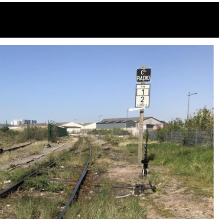
s au bus et tri sélectif !!!
e BLET
16 avril 2024
2 minutes
2 ans
que et probité à Calais ???
ET
20 décembre 2025
2 minutes
8 mois