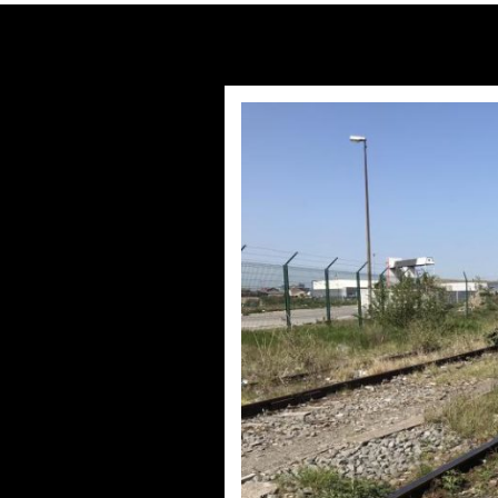
Accè
par
Philipp
Éthi
par
Philippe BL