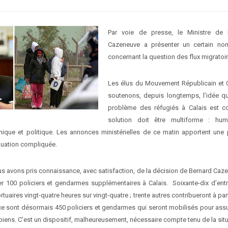
Par voie de presse, le Ministre de l’
Cazeneuve a présenter un certain no
concernant la question des flux migratoir
Les élus du Mouvement Républicain et C
soutenons, depuis longtemps, l’idée qu
problème des réfugiés à Calais est c
solution doit être multiforme : human
ique et politique. Les annonces ministérielles de ce matin apportent une 
quation compliquée.
s avons pris connaissance, avec satisfaction, de la décision de Bernard Caz
oyer 100 policiers et gendarmes supplémentaires à Calais. Soixante-dix d’ent
ortuaires vingt-quatre heures sur vingt-quatre ; trente autres contribueront à part
, ce sont désormais 450 policiers et gendarmes qui seront mobilisés pour assu
iens. C’est un dispositif, malheureusement, nécessaire compte tenu de la situa