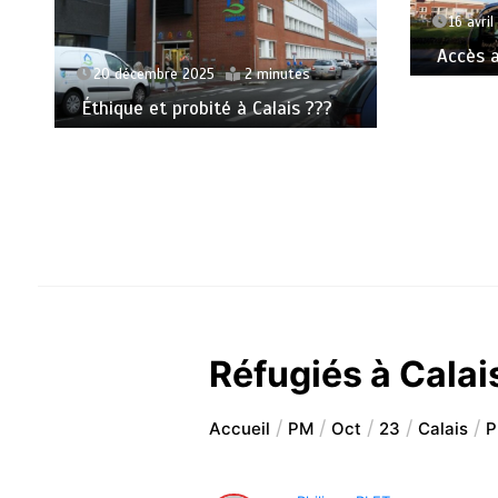
16 avril
Accès au
20 décembre 2025
2 minutes
Éthique et probité à Calais ???
Réfugiés à Calais
Accueil
PM
Oct
23
Calais
P