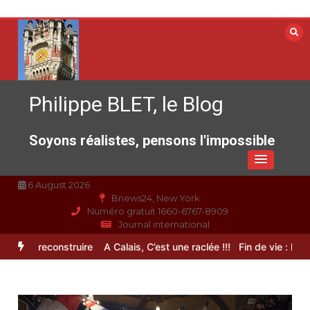
Aller
au
contenu
Philippe BLET, le Blog
Soyons réalistes, pensons l'impossible
6 August 2026
Bnews24, New York
Numéro gratuit 1660-6767-8909
Journal international
ce à reconstruire
A Calais, C’est une raclée !!!
Fin de vie : l’ultime 