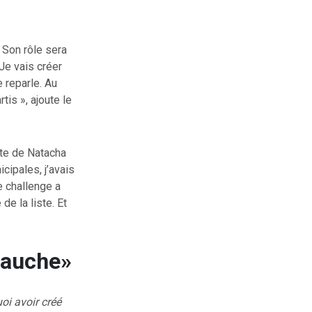
 Son rôle sera
Je vais créer
 reparle. Au
tis », ajoute le
ste de Natacha
cipales, j’avais
e challenge a
de la liste. Et
 gauche»
oi avoir créé