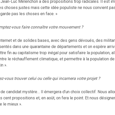
Jean-Luc Mélenchon a des propositions trop radicales. Il est im
 des choses justes mais cette idée populiste ne nous convient pas
egarde pas les choses en face. »
tez-vous faire connaître votre mouvement ?
nternet et de solides bases, avec des gens dévoués, des milita
ntés dans une quarantaine de départements et on espère arrive
tre fin au capitalisme trop inégal pour satisfaire la population, al
ontre le réchauffement climatique, et permettre à la population d
n ».
-vous trouver celui ou celle qui incarnera votre projet ?
de candidat mystère… Il émergera d’un choix collectif. Nous allo
os cent propositions et, en août, on fera le point. Et nous désigne
e le mieux ».