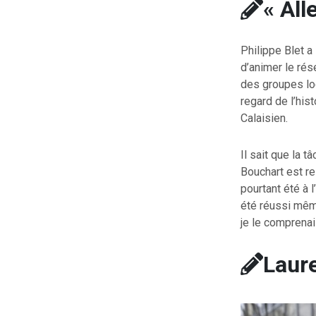
« All
Philippe Blet a
d’animer le rés
des groupes loc
regard de l’hist
Calaisien.
Il sait que la 
Bouchart est re
pourtant été à l
été réussi même
je le comprenai
Laure