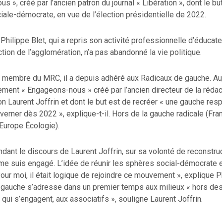
s », créé par l’ancien patron du journal « Libération », dont le bu
ale-démocrate, en vue de l’élection présidentielle de 2022.
 Philippe Blet, qui a repris son activité professionnelle d’éducat
tion de l’agglomération, n’a pas abandonné la vie politique.
 membre du MRC, il a depuis adhéré aux Radicaux de gauche. Aujo
ement « Engageons-nous » créé par l’ancien directeur de la rédac
ion Laurent Joffrin et dont le but est de recréer « une gauche res
erner dès 2022 », explique-t-il. Hors de la gauche radicale (Fr
Europe Écologie).
ndant le discours de Laurent Joffrin, sur sa volonté de reconstruc
me suis engagé. L’idée de réunir les sphères social-démocrate e
Pour moi, il était logique de rejoindre ce mouvement », explique P
auche s’adresse dans un premier temps aux milieux « hors des 
 qui s’engagent, aux associatifs », souligne Laurent Joffrin.