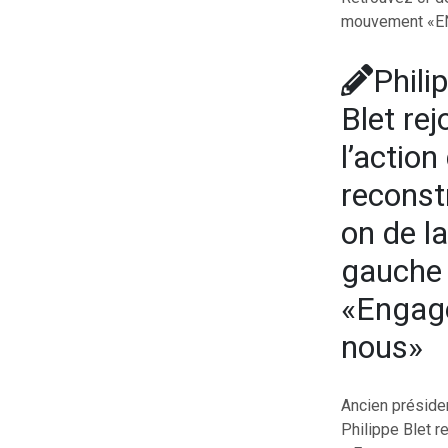
mouvement «ENG
Phili
Blet rej
l’action
reconst
on de la
gauche
«Engag
nous»
Ancien présiden
Philippe Blet r