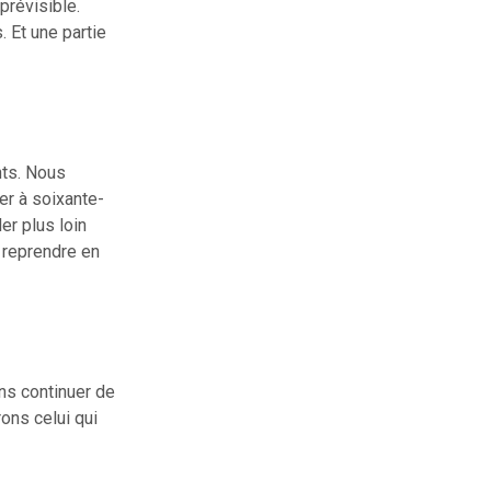
prévisible.
. Et une partie
nts. Nous
r à soixante-
ler plus loin
e reprendre en
ns continuer de
rons celui qui