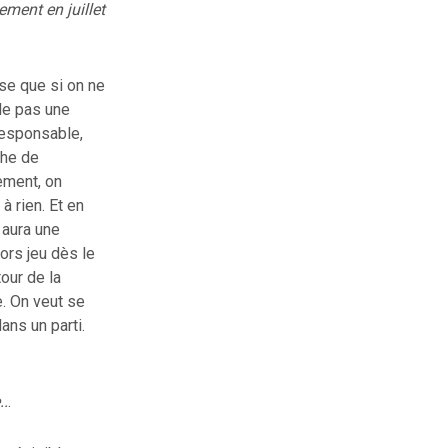
ment en juillet
se que si on ne
le pas une
esponsable,
che de
ment, on
 à rien. Et en
 aura une
ors jeu dès le
our de la
. On veut se
ans un parti.
..
.