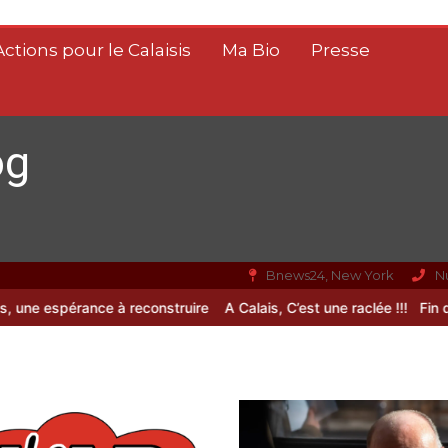
Actions pour le Calaisis
Ma Bio
Presse
og
Bnews24, New York
N
 espérance à reconstruire
A Calais, C’est une raclée !!!
Fin de vie :