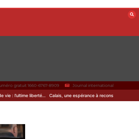
uméro gratuit 1660-6767-8909
Journal international
 l’ultime liberté…
Calais, une espérance à reconstruire