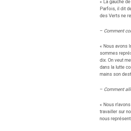
« La gauche de 
Parfois, il dit
des Verts ne r
–
Comment comp
« Nous avons I
sommes représe
dix. On veut met
dans la lutte c
mains son desti
–
Comment allez
« Nous n’avons 
travailler sur n
nous représent