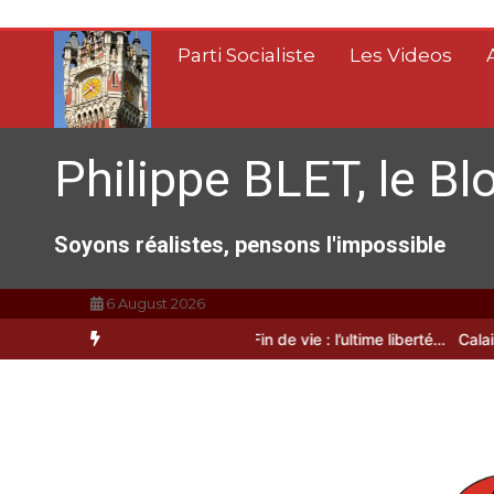
Aller
au
Parti Socialiste
Les Videos
contenu
Philippe BLET, le Bl
Soyons réalistes, pensons l'impossible
6 August 2026
Calais, C’est une raclée !!!
Fin de vie : l’ultime liberté…
Calais, une