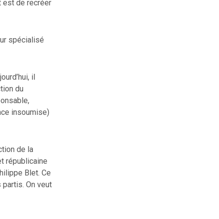
t est de recréer
eur spécialisé
urd’hui, il
tion du
ponsable,
ance insoumise)
tion de la
t républicaine
hilippe Blet. Ce
partis. On veut