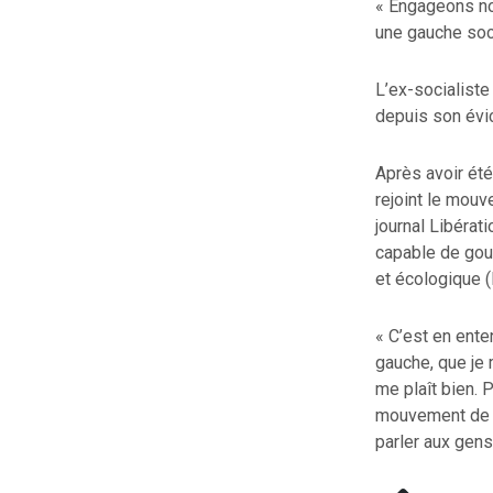
« Engageons nou
une gauche soci
L’ex-socialiste
depuis son évic
Après avoir été
rejoint le mouv
journal Libérat
capable de gouv
et écologique (
« C’est en ente
gauche, que je 
me plaît bien. 
mouvement de g
parler aux gens