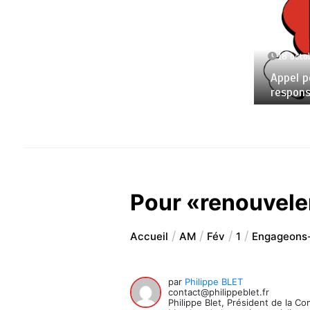
18 octo
Appel p
respons
Pour «renouvele
Accueil
AM
Fév
1
Engageons-
par
Philippe BLET
contact@philippeblet.fr
Philippe Blet, Président de la C