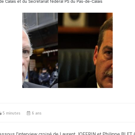
de Calais et du Secrétariat fédéral PS du Pas-de-Calais
5 minutes
6 ans
essous l’interview croisé de Laurent JOFFRIN et Philippe BLET 