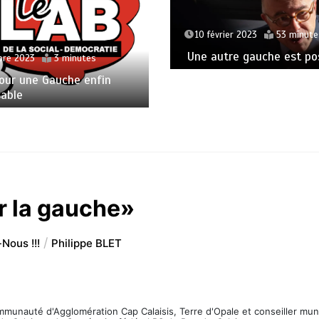
10 février 2023
53 minute
Une autre gauche est pos
bre 2023
3 minutes
our une Gauche enfin
able
r la gauche»
Nous !!!
Philippe BLET
ommunauté d'Agglomération Cap Calaisis, Terre d'Opale et conseiller mun