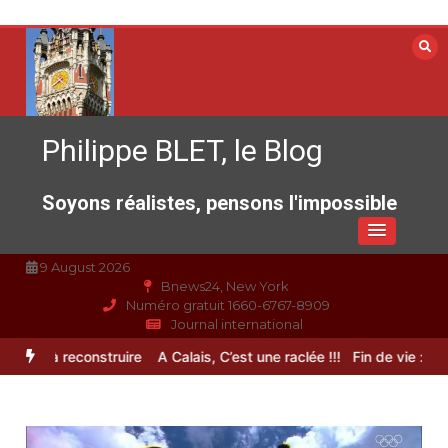
Aller
au
contenu
Philippe BLET, le Blog
Soyons réalistes, pensons l'impossible
9 August 2026
Bnews24, New York
Numéro gratuit 1660-6767-8909
Journal international
rance à reconstruire
A Calais, C’est une raclée !!!
Fin de vie : l’ult