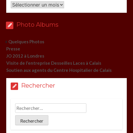
Archives
Photo Albums
+
Quelques Photos
Presse
JO 2012 à Londres
Visite de l'entreprise Desseilles Laces à Calais
Soutien aux agents du Centre Hospitalier de Calais
Rechercher