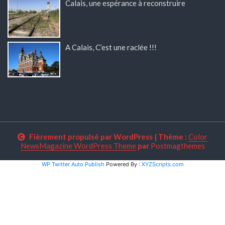
Calais, une espérance à reconstruire
A Calais, C’est une raclée !!!
Fièrement propulsé par WordPress
|
Thème :
Color
NewsMagazine WordPress Theme
par
Postmagthemes
WP Twitter Auto Publish
Powered By :
XYZScripts.com