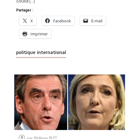
Sousa […]
Partager :
X
Facebook
E-mail
Imprimer
politique international
par
Philippe BLET