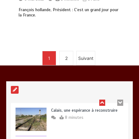
Vœux 2026, la tradition a du bon
François hollande, Président : C’est un grand jour pour
3 minutes
la France.
Fin de vie : l’ultime liberté…
1
2
Suivant
3 minutes
Calais, une espérance à reconstruire
8 minutes