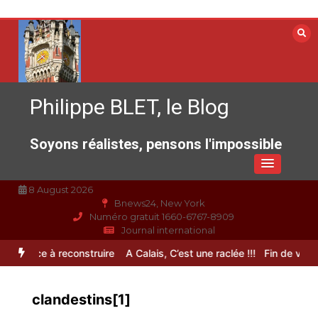
Aller
au
contenu
Philippe BLET, le Blog
Soyons réalistes, pensons l'impossible
8 August 2026
Bnews24, New York
Numéro gratuit 1660-6767-8909
Journal international
spérance à reconstruire
A Calais, C’est une raclée !!!
Fin de vie : l
clandestins[1]