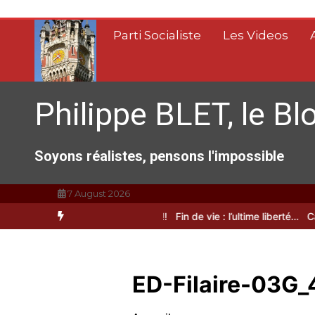
Aller
au
Parti Socialiste
Les Videos
contenu
Philippe BLET, le Bl
Soyons réalistes, pensons l'impossible
7 August 2026
re
A Calais, C’est une raclée !!!
Fin de vie : l’ultime liberté…
Calais
ED-Filaire-03G_