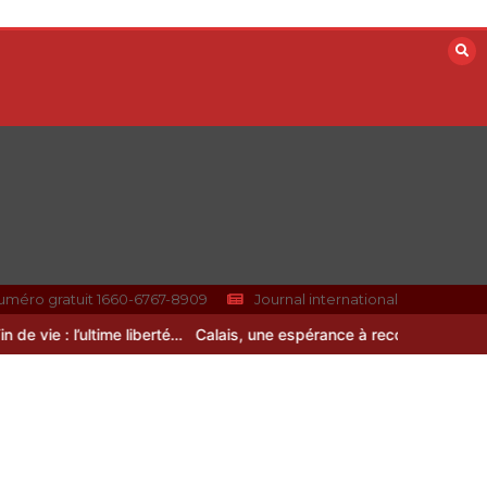
uméro gratuit 1660-6767-8909
Journal international
 vie : l’ultime liberté…
Calais, une espérance à reconstruire