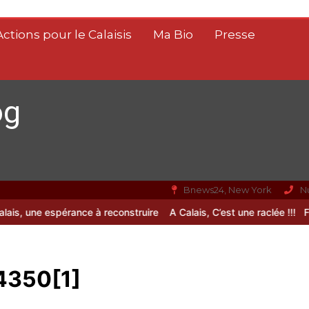
Actions pour le Calaisis
Ma Bio
Presse
og
Bnews24, New York
N
, une espérance à reconstruire
A Calais, C’est une raclée !!!
Fin de
4350[1]