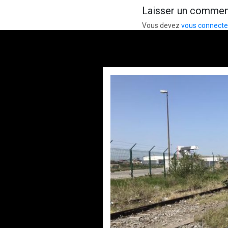
Laisser un commen
Vous devez
vous connecte
Accè
par
Philipp
Éthi