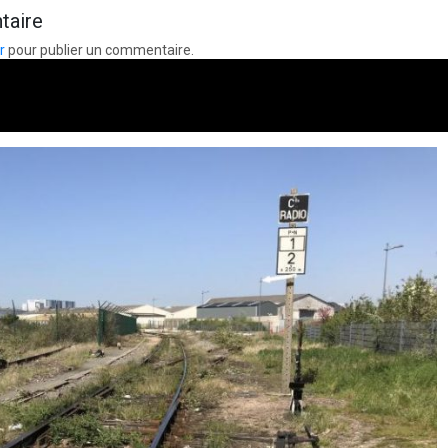
taire
r
pour publier un commentaire.
s au bus et tri sélectif !!!
e BLET
16 avril 2024
2 minutes
2 ans
que et probité à Calais ???