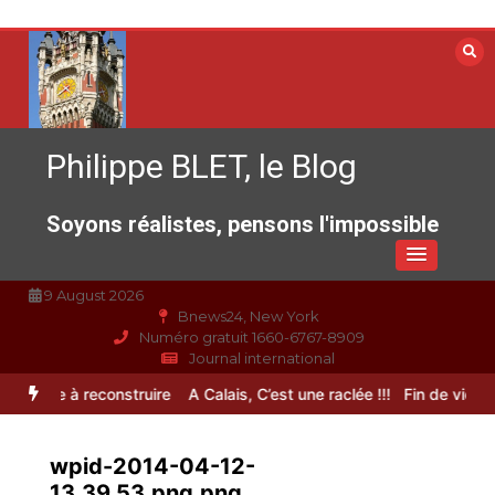
Aller
au
contenu
Philippe BLET, le Blog
Soyons réalistes, pensons l'impossible
9 August 2026
Bnews24, New York
Numéro gratuit 1660-6767-8909
Journal international
pérance à reconstruire
A Calais, C’est une raclée !!!
Fin de vie : l’u
wpid-2014-04-12-
13.39.53.png.png