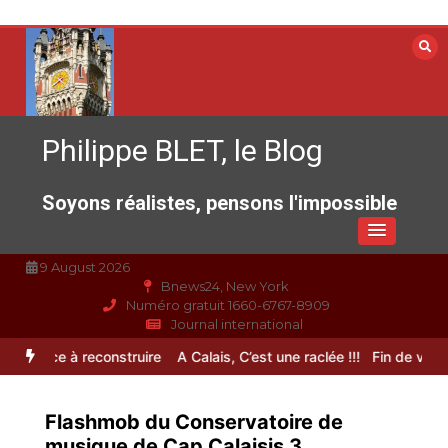
Aller
au
contenu
Philippe BLET, le Blog
Soyons réalistes, pensons l'impossible
9 August 2026
Bnews24, New York
Numéro gratuit 1660-6767-8909
Journal international
spérance à reconstruire
A Calais, C’est une raclée !!!
Fin de vie : l
Flashmob du Conservatoire de
musique de Cap Calaisis 3