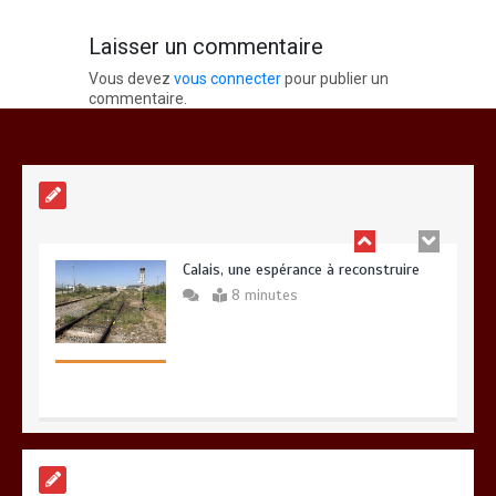
Calaisis
Laisser un commentaire
Vous devez
vous connecter
pour publier un
Fin de vie : l’ultime liberté…
commentaire.
3 minutes
Calais, une espérance à reconstruire
8 minutes
A Calais, C’est une raclée !!!
8 minutes