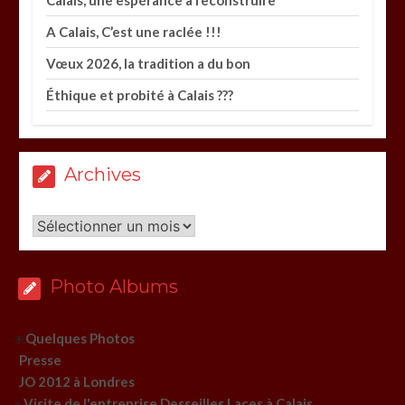
Calais, une espérance à reconstruire
A Calais, C’est une raclée !!!
Vœux 2026, la tradition a du bon
Éthique et probité à Calais ???
Archives
Archives
Photo Albums
+
Quelques Photos
Presse
JO 2012 à Londres
»
Visite de l'entreprise Desseilles Laces à Calais