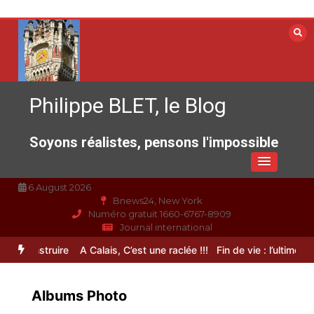
Aller
au
contenu
Philippe BLET, le Blog
Soyons réalistes, pensons l'impossible
6 August 2026
Bnews24, New York
Numéro gratuit 1660-6767-8909
Journal international
econstruire
A Calais, C’est une raclée !!!
Fin de vie : l’ultime liberté
Albums Photo