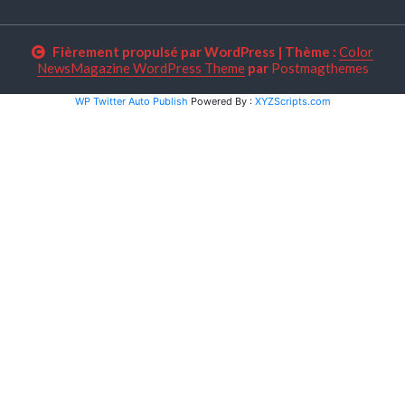
Fièrement propulsé par WordPress
|
Thème :
Color
NewsMagazine WordPress Theme
par
Postmagthemes
WP Twitter Auto Publish
Powered By :
XYZScripts.com