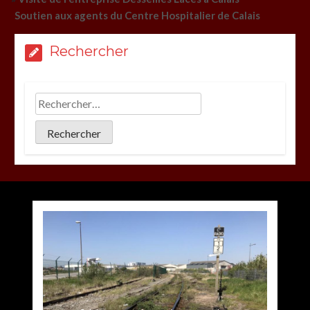
Soutien aux agents du Centre Hospitalier de Calais
Rechercher
Accès au bus et tri sélectif !!!
par
Philippe BLET
16 avril 2024
Éthique et probité à Calais ???
2 minutes
2 ans
Vœux 2026, la tradition a du bon
A Calais, C’est une raclée !!!
par
Philippe BLET
20 décembre 2025