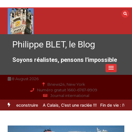
Aller
au
contenu
Philippe BLET, le Blog
Soyons réalistes, pensons l'impossible
8 August 2026
Bnews24, New York
Numéro gratuit 1660-6767-8909
Journal international
nce à reconstruire
A Calais, C’est une raclée !!!
Fin de vie : l’ultim