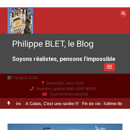
Aller
au
contenu
Philippe BLET, le Blog
Soyons réalistes, pensons l'impossible
7 August 2026
Bnews24, New York
Numéro gratuit 1660-6767-8909
Journal international
nstruire
A Calais, C’est une raclée !!!
Fin de vie : l’ultime liberté…