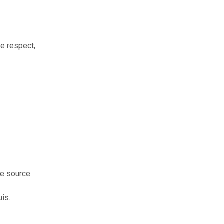
de respect,
ne source
is.