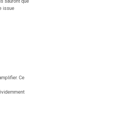
ls sauront que
ne issue
amplifier. Ce
 évidemment