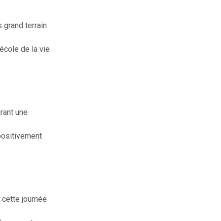
 grand terrain
’école de la vie
rant une
positivement
r cette journée