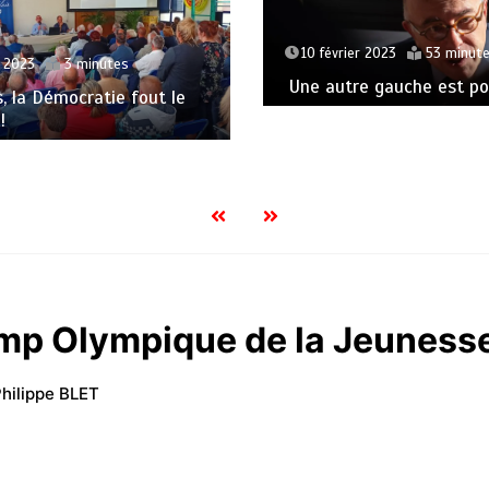
10 février 2023
53 minut
t 2023
3 minutes
Une autre gauche est pos
s, la Démocratie fout le
!
mp Olympique de la Jeuness
hilippe BLET