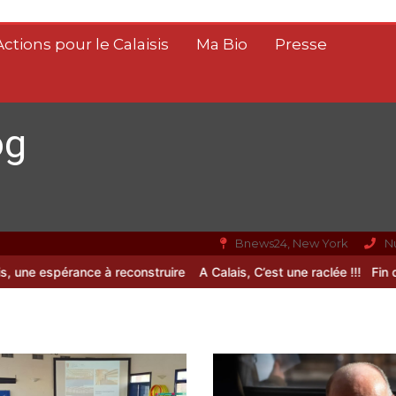
Actions pour le Calaisis
Ma Bio
Presse
og
Bnews24, New York
N
 espérance à reconstruire
A Calais, C’est une raclée !!!
Fin de vie :