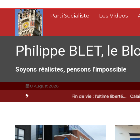
Aller
au
Parti Socialiste
Les Videos
contenu
Philippe BLET, le Bl
Soyons réalistes, pensons l'impossible
8 August 2026
 Calais, C’est une raclée !!!
Fin de vie : l’ultime liberté…
Calais, une