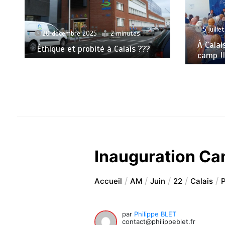
5 juille
20 décembre 2025
2 minutes
À Calai
Éthique et probité à Calais ???
camp !!
Inauguration Ca
Accueil
AM
Juin
22
Calais
P
par
Philippe BLET
contact@philippeblet.fr