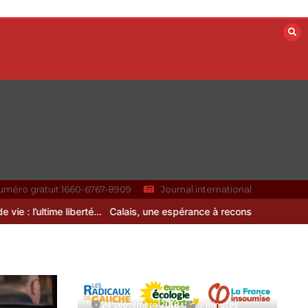
uméro gratuit 1660-6767-8909
Journal international
 l’ultime liberté…
Calais, une espérance à reconstruire
24 septembre 2018
5 minutes