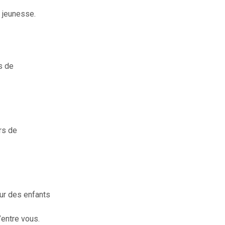
 jeunesse.
s de
rs de
eur des enfants
’entre vous.