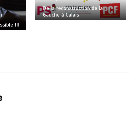
De la reconstruction de la
Gauche à Calais
es
sible !!!
e