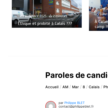
5 juille
20 décembre 2025
2 minutes
À Calai
Éthique et probité à Calais ???
camp !!
Paroles de cand
Accueil
AM
Mar
8
Calais
Ph
par
Philippe BLET
contact@philippeblet.fr