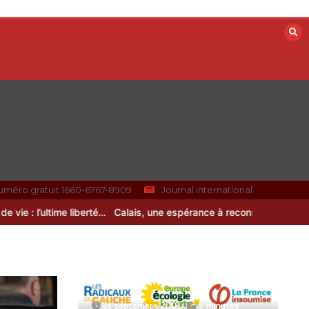
uméro gratuit 1660-6767-8909
Journal international
 : l’ultime liberté…
Calais, une espérance à reconstruire
24 septembre 2018
5 minutes