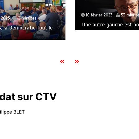
10 février 2023
53 minut
t 2023
3 minutes
Une autre gauche est pos
s, la Démocratie fout le
!
idat sur CTV
ilippe BLET