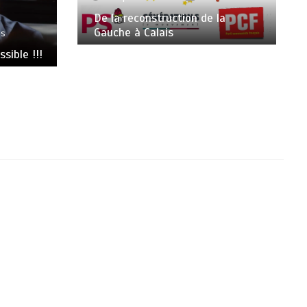
De la reconstruction de la
Gauche à Calais
es
sible !!!