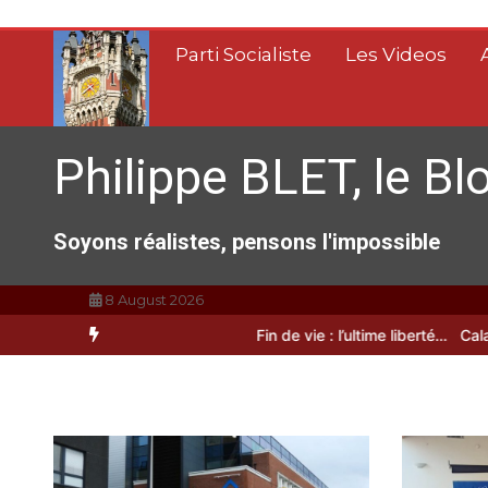
Aller
au
Parti Socialiste
Les Videos
contenu
Philippe BLET, le Bl
Soyons réalistes, pensons l'impossible
8 August 2026
A Calais, C’est une raclée !!!
Fin de vie : l’ultime liberté…
Calais, u