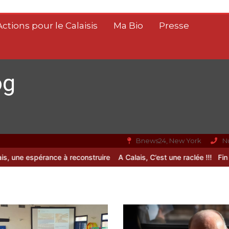
Actions pour le Calaisis
Ma Bio
Presse
og
Bnews24, New York
N
ne espérance à reconstruire
A Calais, C’est une raclée !!!
Fin de vie