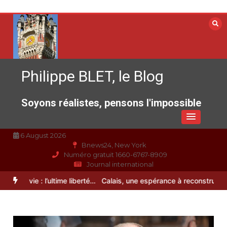
Aller
au
contenu
Philippe BLET, le Blog
Soyons réalistes, pensons l'impossible
6 August 2026
Bnews24, New York
Numéro gratuit 1660-6767-8909
Journal international
Fin de vie : l’ultime liberté…
Calais, une espérance à reconstruire