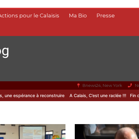
Actions pour le Calaisis
Ma Bio
Presse
og
Bnews24, New York
N
e espérance à reconstruire
A Calais, C’est une raclée !!!
Fin de vie 