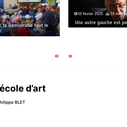
10 février 2023
53 minut
t 2023
3 minutes
Une autre gauche est pos
s, la Démocratie fout le
!
école d’art
hilippe BLET