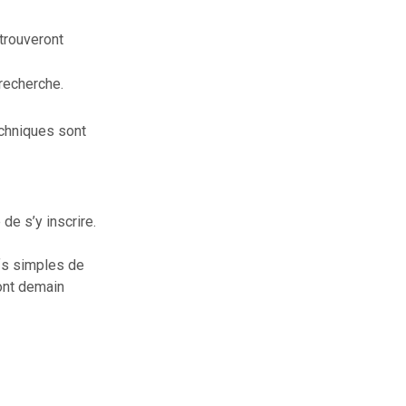
trouveront
 recherche.
techniques sont
 de s’y inscrire.
ifs simples de
ont demain