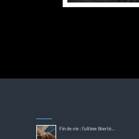
Situation m
Fin
par
Philippe
par
Philippe BL
Fin de vie : l’ultime liberté…