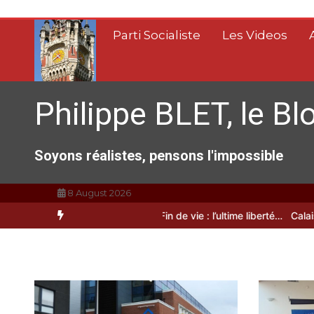
Aller
au
Parti Socialiste
Les Videos
contenu
Philippe BLET, le Bl
Soyons réalistes, pensons l'impossible
8 August 2026
 Calais, C’est une raclée !!!
Fin de vie : l’ultime liberté…
Calais, un