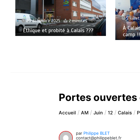
5 juille
20 décembre 2025
2 minutes
À Calai
Éthique et probité à Calais ???
camp !!
Portes ouvertes 
Accueil
AM
Juin
12
Calais
P
par
Philippe BLET
contact@philippeblet.fr