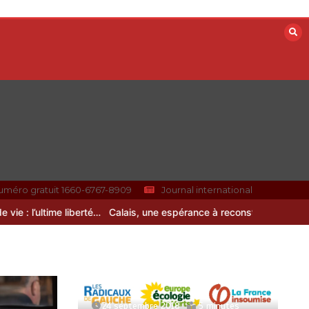
uméro gratuit 1660-6767-8909
Journal international
: l’ultime liberté…
Calais, une espérance à reconstruire
24 septembre 2018
5 minutes