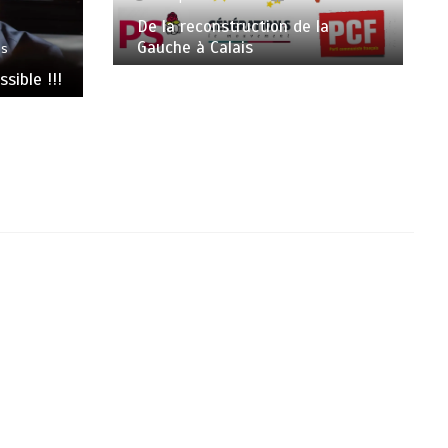
De la reconstruction de la
Gauche à Calais
es
sible !!!