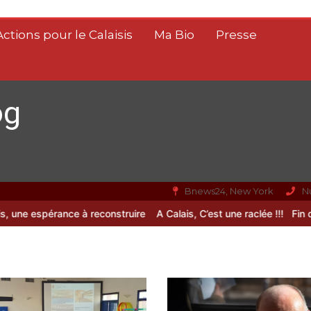
Actions pour le Calaisis
Ma Bio
Presse
og
Bnews24, New York
N
 espérance à reconstruire
A Calais, C’est une raclée !!!
Fin de vie :