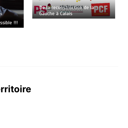
De la reconstruction de la
Gauche à Calais
es
sible !!!
rritoire