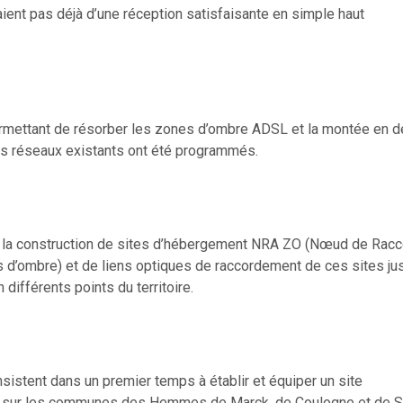
aient pas déjà d’une réception satisfaisante en simple haut
rmettant de résorber les zones d’ombre ADSL et la montée en d
des réseaux existants ont été programmés.
 la construction de sites d’hébergement NRA ZO (Nœud de Rac
d’ombre) et de liens optiques de raccordement de ces sites jus
 différents points du territoire.
sistent dans un premier temps à établir et équiper un site
 sur les communes des Hemmes de Marck, de Coulogne et de S