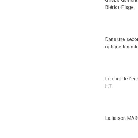
Blériot-Plage.
Dans une second
optique les si
Le coût de l’e
H.T.
La liaison M