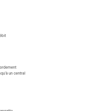
ébit
cordement
qu’à un central
angatte