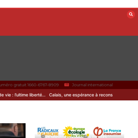
uméro gratuit 1660-6767-8909
Journal international
 l’ultime liberté…
Calais, une espérance à reconstruire
24 septembre 2018
5 minutes