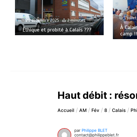
5 juille
20 décembre 2025
2 minutes
À Calai
Éthique et probité à Calais ???
camp !!
Haut débit : réso
Accueil
AM
Fév
8
Calais
Ph
par
Philippe BLET
contact@philippeblet.fr