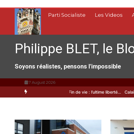
Aller
au
Parti Socialiste
Les Videos
contenu
Philippe BLET, le Bl
Soyons réalistes, pensons l'impossible
7 August 2026
 Calais, C’est une raclée !!!
Fin de vie : l’ultime liberté…
Calais, une