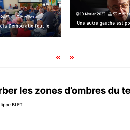
10 février 2023
53 minut
t 2023
3 minutes
Une autre gauche est pos
s, la Démocratie fout le
!
rber les zones d’ombres du te
ilippe BLET