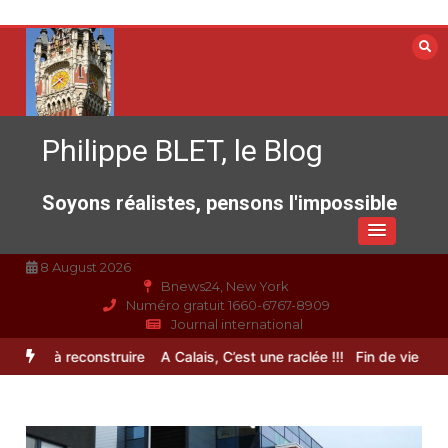
Aller
au
contenu
Philippe BLET, le Blog
Soyons réalistes, pensons l'impossible
8 August 2026
Bnews24, New York
Numéro gratuit 1660-6767-8909
Journal international
rance à reconstruire
A Calais, C’est une raclée !!!
Fin de vie : l’ult