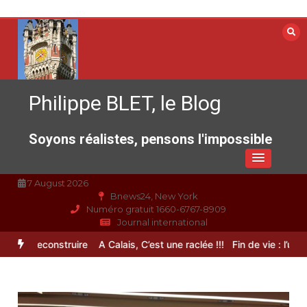
Aller
au
contenu
Philippe BLET, le Blog
Soyons réalistes, pensons l'impossible
7 August 2026
Bnews24, New York
Numéro gratuit 1660-6767-8909
Journal international
 à reconstruire
A Calais, C’est une raclée !!!
Fin de vie : l’ultime l