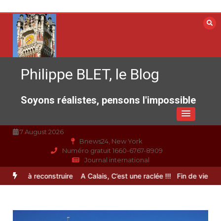
Aller
au
contenu
Philippe BLET, le Blog
Soyons réalistes, pensons l'impossible
7 August 2026
Bnews24, New York
Numéro gratuit 1660-6767-8909
Journal international
rance à reconstruire
A Calais, C’est une raclée !!!
Fin de vie : l’ult