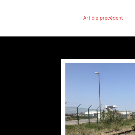
Article précédent
Accè
par
Philipp