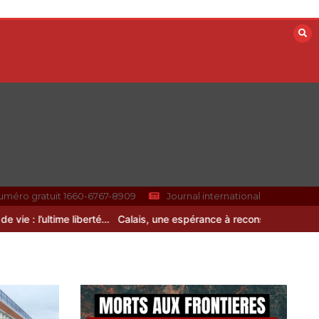
uméro gratuit 1660-6767-8909
Journal international
 : l’ultime liberté…
Calais, une espérance à reconstruire