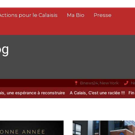
Actions pour le Calaisis
Ma Bio
Presse
og
Bnews24, New York
N
ne espérance à reconstruire
A Calais, C’est une raclée !!!
Fin de vie