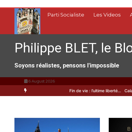
Aller
au
Parti Socialiste
Les Videos
contenu
Philippe BLET, le Bl
Soyons réalistes, pensons l'impossible
6 August 2026
A Calais, C’est une raclée !!!
Fin de vie : l’ultime liberté…
Calais, u