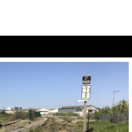
s au bus et tri sélectif !!!
e BLET
16 avril 2024
2 minutes
2 ans