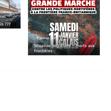
utes
is ???
8 janvier 2025
3 minutes
Situation migratoire – morts aux
frontières