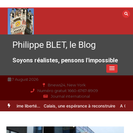
Aller
au
contenu
Philippe BLET, le Blog
Soyons réalistes, pensons l'impossible
7 August 2026
Bnews24, New York
Numéro gratuit 1660-6767-8909
Journal international
e : l’ultime liberté…
Calais, une espérance à reconstruire
A Calais, 