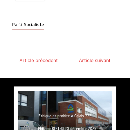
Parti Socialiste
Article précédent
Article suivant
Accès au bus et tri sélectif !!!
par
Philippe BLET
16 avril 2024
Éthique et probité à Calais ???
2 minutes
2 ans
Vœux 2026, la tradition a du bon
A Calais, C’est une raclée !!!
par
Philippe BLET
20 décembre 2025