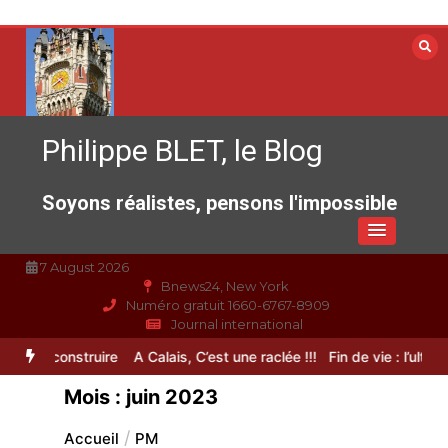
Aller
au
contenu
Philippe BLET, le Blog
Soyons réalistes, pensons l'impossible
7 August 2026
Bnews24, New York
Numéro gratuit 1660-6767-8909
Journal international
à reconstruire
A Calais, C’est une raclée !!!
Fin de vie : l’ultime lib
Mois :
juin 2023
Accueil
PM