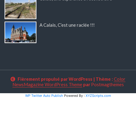
A Calais, C’est une raclée !!!
Fièrement propulsé par WordPress
|
Thème :
Color
NewsMagazine WordPress Theme
par
Postmagthemes
WP Twitter Auto Publish
Powered By :
XYZScripts.com