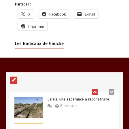
Vœux 2026, la tradition a du bon
Partager :
3 minutes
X
Facebook
E-mail
Imprimer
Les Radicaux de Gauche
Fin de vie : l’ultime liberté…
3 minutes
Calais, une espérance à reconstruire
8 minutes