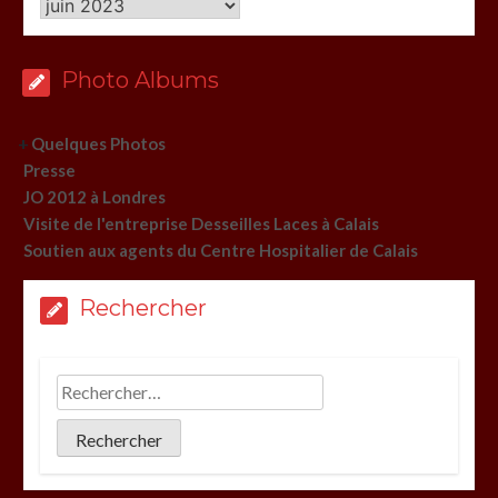
Archives
Photo Albums
+
Quelques Photos
Presse
JO 2012 à Londres
Visite de l'entreprise Desseilles Laces à Calais
Soutien aux agents du Centre Hospitalier de Calais
Rechercher