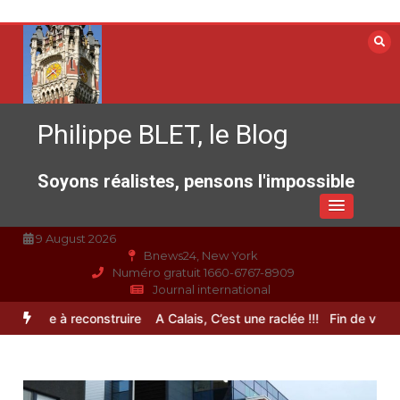
Aller
au
contenu
Philippe BLET, le Blog
Soyons réalistes, pensons l'impossible
9 August 2026
Bnews24, New York
Numéro gratuit 1660-6767-8909
Journal international
pérance à reconstruire
A Calais, C’est une raclée !!!
Fin de vie : l’