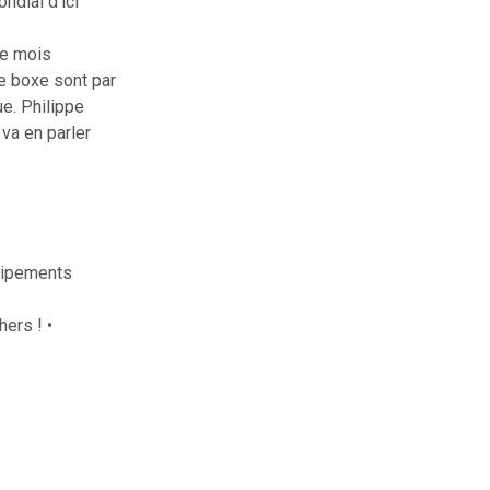
ndial d’ici
Le mois
de boxe sont par
e. Philippe
 va en parler
quipements
ers ! •