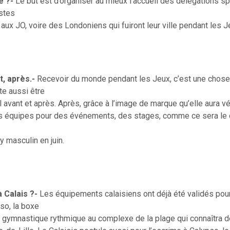
e ?-
Le but est d’organiser au mieux l’accueil des délégations s
istes
 aux JO, voire des Londoniens qui fuiront leur ville pendant les J
, après.-
Recevoir du monde pendant les Jeux, c’est une chose
te aussi être
il avant et après. Après, grâce à l’image de marque qu’elle aura vé
s équipes pour des événements, des stages, comme ce sera le 
y masculin en juin.
 Calais ?-
Les équipements calaisiens ont déjà été validés pour
so, la boxe
 gymnastique rythmique au complexe de la plage qui connaîtra de