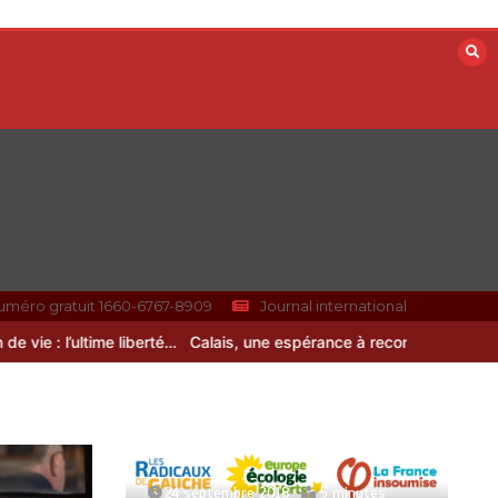
uméro gratuit 1660-6767-8909
Journal international
 : l’ultime liberté…
Calais, une espérance à reconstruire
24 septembre 2018
5 minutes