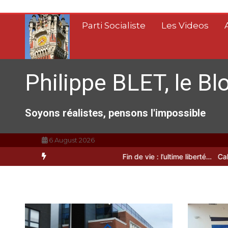
Aller
au
Parti Socialiste
Les Videos
contenu
Philippe BLET, le Bl
Soyons réalistes, pensons l'impossible
6 August 2026
A Calais, C’est une raclée !!!
Fin de vie : l’ultime liberté…
Calais, u