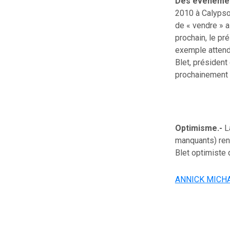
Des événemen
2010 à Calypso
de « vendre » a
prochain, le pr
exemple attend
Blet, président
prochainement a
Optimisme.-
La
manquants) ren
Blet optimiste 
ANNICK MICH