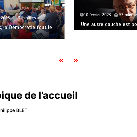
10 février 2023
53 minut
t 2023
3 minutes
Une autre gauche est pos
s, la Démocratie fout le
!
que de l’accueil
hilippe BLET