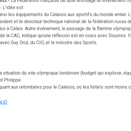
ts.-
La Fédération française de lutte envisage un événement mo
. L’idée est
insi les équipements du Calaisis aux sportifs du monde entier. 
ésident et le directeur technique national de la fédération russe 
us à Calais. Autre événement, le passage de la flamme olympiqu
 de la CAC, indique qu’une réflexion est en cours avec Douvres. Il
vec Guy Drut, du CIO, et le ministre des Sports.
 situation du site olympique londonien (budget qui explose, é
d Philippe
quant aux retombées pour le Calaisis, où les hôtels sont moins ch
AUD