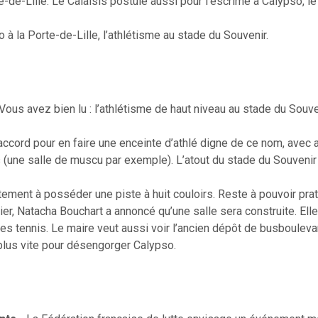
te-de-Lille. Le Calaisis postule aussi pour l’escrime à Calypso, le
o à la Porte-de-Lille, l’athlétisme au stade du Souvenir.
Vous avez bien lu : l’athlétisme de haut niveau au stade du Souveni
accord pour en faire une enceinte d’athlé digne de ce nom, avec
(une salle de muscu par exemple). L’atout du stade du Souvenir e
ement à posséder une piste à huit couloirs. Reste à pouvoir prati
ier, Natacha Bouchart a annoncé qu’une salle sera construite. Elle 
des tennis. Le maire veut aussi voir l’ancien dépôt de busboulev
lus vite pour désengorger Calypso.