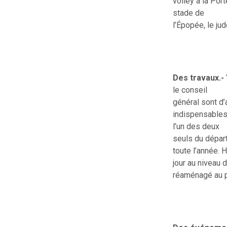
volley à la Por
stade de
l’Épopée, le jud
Des travaux.-
le conseil
général sont d’
indispensables 
l’un des deux
seuls du départ
toute l’année. H
jour au niveau 
réaménagé au p