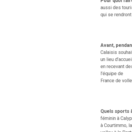
Pour quoi fair
aussi des tour
qui se rendront
Avant, pendant
Calaisis souhai
un lieu d’accue
en recevant de
l’équipe de
France de volle
Quels sports à
féminin à Calyp
à Courtimmo, la