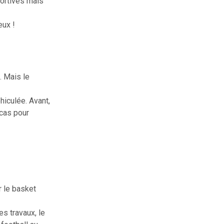
portives mais
eux !
. Mais le
hiculée. Avant,
cas pour
 le basket
s travaux, le