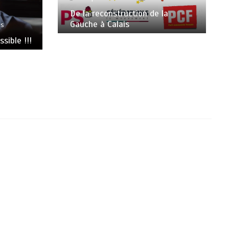
De la reconstruction de la
Gauche à Calais
es
sible !!!