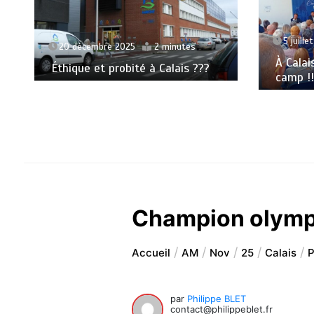
5 juille
20 décembre 2025
2 minutes
À Calai
Éthique et probité à Calais ???
camp !!
Champion olympi
Accueil
AM
Nov
25
Calais
P
par
Philippe BLET
contact@philippeblet.fr