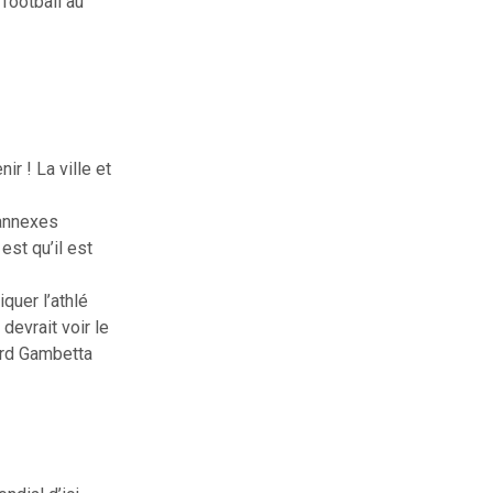
 football au
r ! La ville et
 annexes
st qu’il est
quer l’athlé
devrait voir le
ard Gambetta