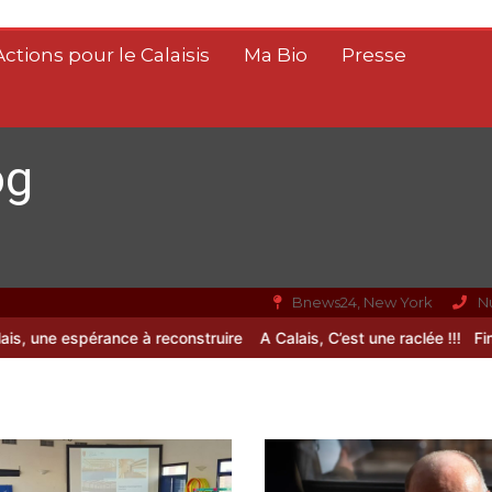
Actions pour le Calaisis
Ma Bio
Presse
og
Bnews24, New York
N
ne espérance à reconstruire
A Calais, C’est une raclée !!!
Fin de vie