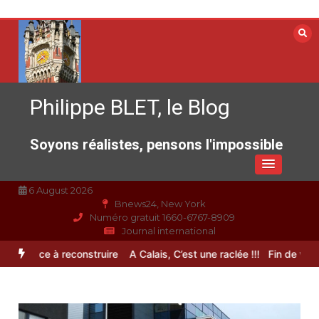
Aller
au
contenu
Philippe BLET, le Blog
Soyons réalistes, pensons l'impossible
6 August 2026
Bnews24, New York
Numéro gratuit 1660-6767-8909
Journal international
spérance à reconstruire
A Calais, C’est une raclée !!!
Fin de vie : l