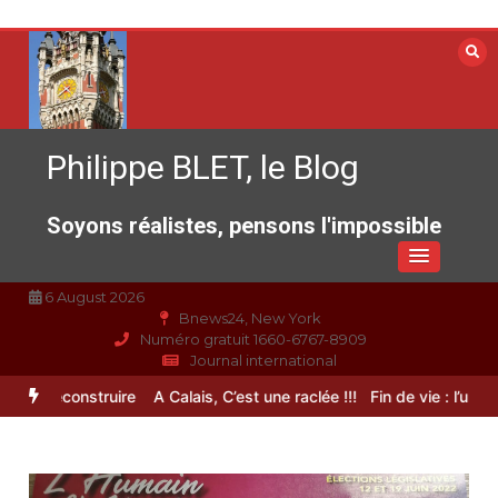
Aller
au
contenu
Philippe BLET, le Blog
Soyons réalistes, pensons l'impossible
6 August 2026
Bnews24, New York
Numéro gratuit 1660-6767-8909
Journal international
 à reconstruire
A Calais, C’est une raclée !!!
Fin de vie : l’ultime li