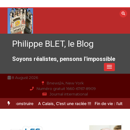
Aller
au
contenu
Philippe BLET, le Blog
Soyons réalistes, pensons l'impossible
8 August 2026
Bnews24, New York
Numéro gratuit 1660-6767-8909
Journal international
reconstruire
A Calais, C’est une raclée !!!
Fin de vie : l’ultime liber