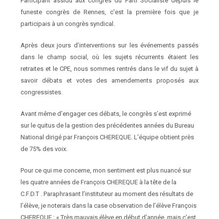
Participant assidu aux congrès du Parti Socialiste depuis le
funeste congrès de Rennes, c’est la première fois que je
participais à un congrès syndical.
Après deux jours d’interventions sur les événements passés
dans le champ social, où les sujets récurrents étaient les
retraites et le CPE, nous sommes rentrés dans le vif du sujet à
savoir débats et votes des amendements proposés aux
congressistes.
Avant même d’engager ces débats, le congrès s’est exprimé
sur le quitus de la gestion des précédentes années du Bureau
National dirigé par François CHEREQUE. L’équipe obtient près
de 75% des voix.
Pour ce qui me concerne, mon sentiment est plus nuancé sur
les quatre années de François CHEREQUE à la tête de la
C.F.D.T . Paraphrasant l’instituteur au moment des résultats de
l’élève, je noterais dans la case observation de l’élève
François
CHEREQUE : « Très mauvais élève en début d’année, mais c’est