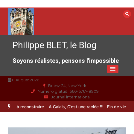
Aller
au
contenu
Philippe BLET, le Blog
Soyons réalistes, pensons l'impossible
8 August 2026
Bnews24, New York
Numéro gratuit 1660-6767-8909
Journal international
rance à reconstruire
A Calais, C’est une raclée !!!
Fin de vie : l’ult